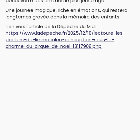
découverte des arts dès le plus jeune âge.
Une journée magique, riche en émotions, qui restera
longtemps gravée dans la mémoire des enfants.
Lien vers l'article de la Dépêche du Midi:
https://www.ladepeche.fr/2025/12/18/lectoure-les-
ecoliers-de-limmaculee-conception-sous-le-
charme-du-cirque-de-noel-13117908.php