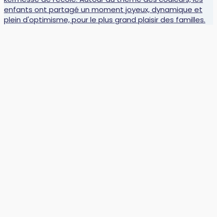
🏆 Défi’Mots : des récompenses bien méritées ! 📚 L