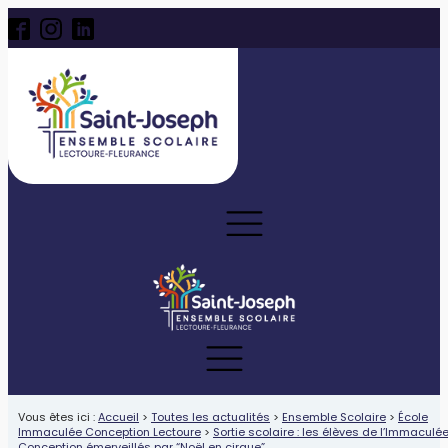
Vous êtes ici :
Accueil
>
Toutes les actualités
>
Ensemble Scolaire
>
École
Immaculée Conception Lectoure
>
Sortie scolaire : les élèves de l’Immaculé
Conception émerveillés par “Noël en cirque”