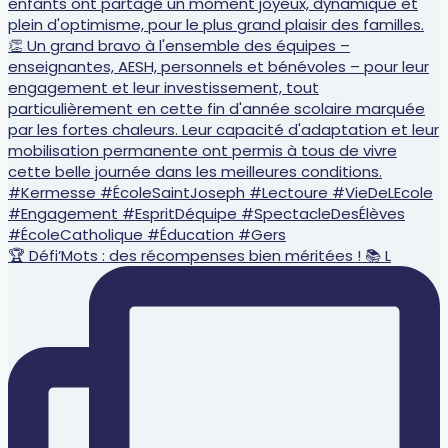
🏆 Défi’Mots : des récompenses bien méritées ! 📚 L