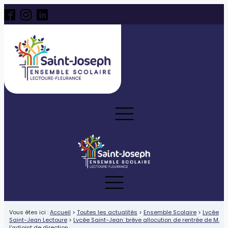
Vous êtes ici :
Accueil
>
Toutes les actualités
>
Ensemble Scolaire
>
Lycée
Saint-Jean Lectoure
>
Lycée Saint-Jean: brève allocution de rentrée de M.
l'adjoint de direction