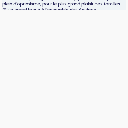
🏆 Défi’Mots : des récompenses bien méritées ! 📚 L