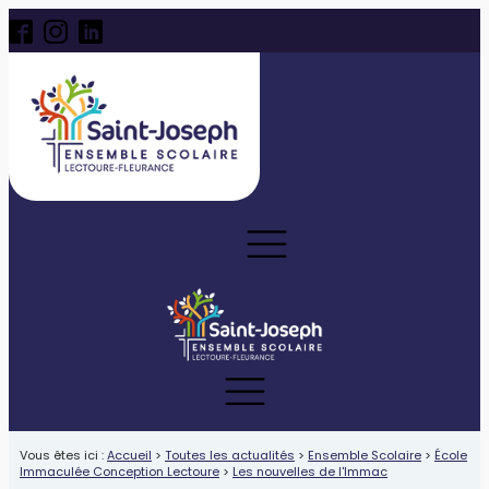
Vous êtes ici :
Accueil
>
Toutes les actualités
>
Ensemble Scolaire
>
École
Immaculée Conception Lectoure
>
Les nouvelles de l'Immac