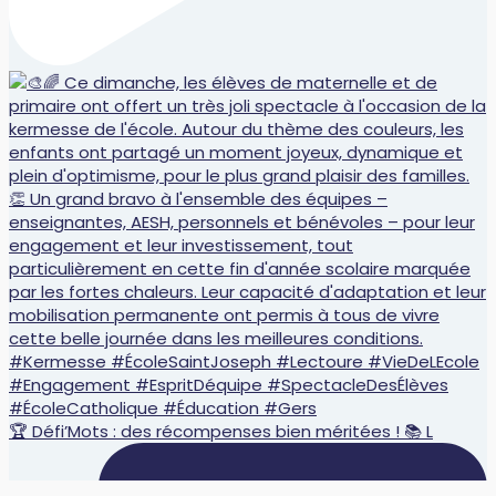
🏆 Défi’Mots : des récompenses bien méritées ! 📚 L