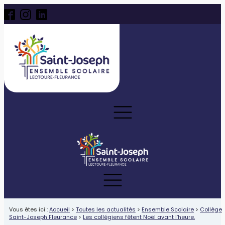
Vous êtes ici :
Accueil
>
Toutes les actualités
>
Ensemble Scolaire
>
Collège
Saint-Joseph Fleurance
>
Les collégiens fêtent Noël avant l’heure.