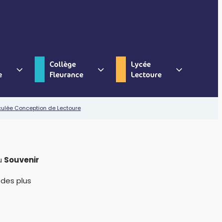
Collège
Lycée
e
Fleurance
Lectoure
culée Conception de Lectoure
du
Souvenir
é des plus