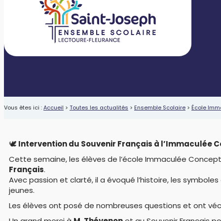
Vous êtes ici :
Accueil
>
Toutes les actualités
>
Ensemble Scolaire
>
École Imm
🕊️
Intervention du Souvenir Français à l’Immaculée 
Cette semaine, les élèves de l’école Immaculée Concepti
Français
.
Avec passion et clarté, il a évoqué l’histoire, les symbole
jeunes.
Les élèves ont posé de nombreuses questions et ont véc
Un grand merci à
M. Thévenon
et au Souvenir Français po