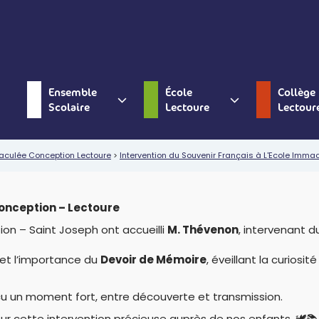
Ensemble
École
Collège
Scolaire
Lectoure
Lectour
aculée Conception Lectoure
>
Intervention du Souvenir Français à L'Ecole Imma
Conception – Lectoure
on – Saint Joseph ont accueilli
M. Thévenon
, intervenant 
s et l’importance du
Devoir de Mémoire
, éveillant la curiosit
u un moment fort, entre découverte et transmission.
ur cette intervention précieuse auprès de nos enfants. 🕊️📚