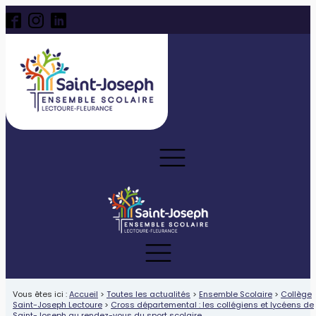
Vous êtes ici :
Accueil
>
Toutes les actualités
>
Ensemble Scolaire
>
Collège
Saint-Joseph Lectoure
>
Cross départemental : les collégiens et lycéens de
Saint-Joseph au rendez-vous du sport scolaire