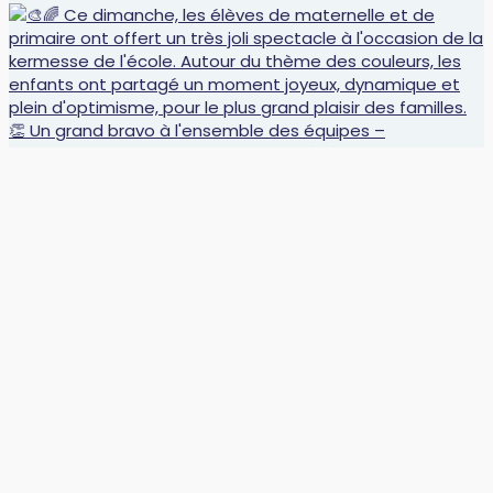
🏆 Défi’Mots : des récompenses bien méritées ! 📚 L