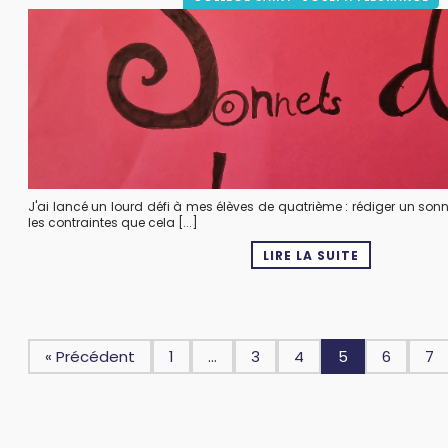
J'ai lancé un lourd défi à mes élèves de quatrième : rédiger un son
les contraintes que cela [...]
LIRE LA SUITE
« Précédent
1
…
3
4
5
6
7