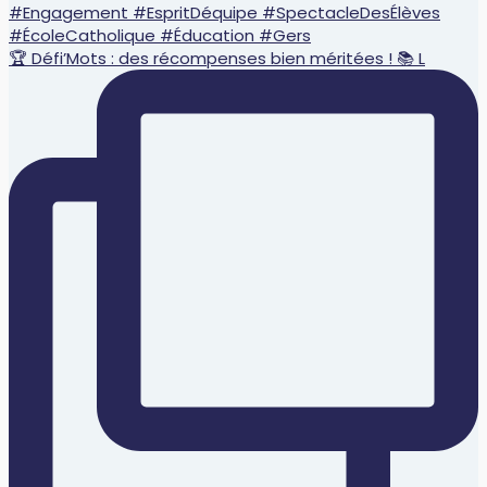
🏆 Défi’Mots : des récompenses bien méritées ! 📚 L