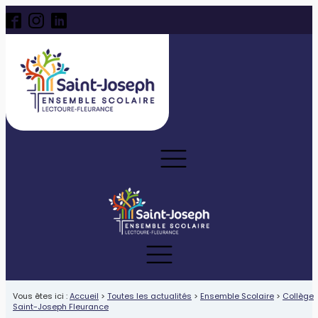
Vous êtes ici :
Accueil
>
Toutes les actualités
>
Ensemble Scolaire
>
Collège
Saint-Joseph Fleurance