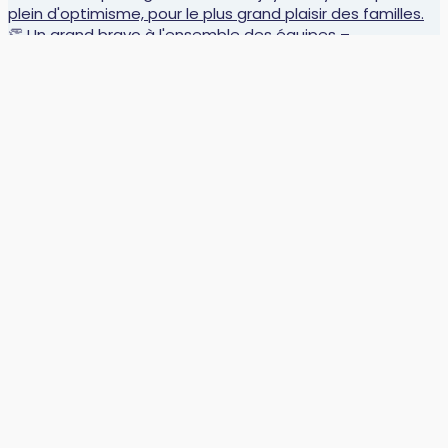
🏆 Défi’Mots : des récompenses bien méritées ! 📚 L