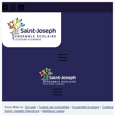
Vous êtes ici :
Accueil
>
Toutes les actualités
>
Ensemble Scolaire
>
Collège
Saint-Joseph Fleurance
>
Meilleurs voeux